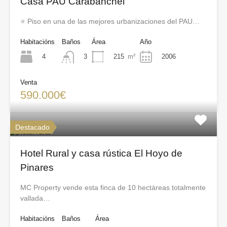
Casa PAU Carabanchel
⭐ Piso en una de las mejores urbanizaciones del PAU…
Habitacións
Baños
Área
Año
4
215
m²
2006
3
Venta
590.000€
Destacado
Hotel Rural y casa rústica El Hoyo de
Pinares
MC Property vende esta finca de 10 hectáreas totalmente
vallada…
Habitacións
Baños
Área