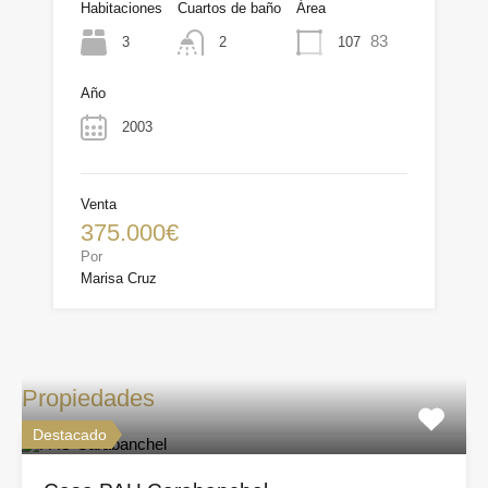
Habitaciones
Cuartos de baño
Área
83
3
107
2
Año
2003
Venta
375.000€
Por
Marisa Cruz
Propiedades
Destacado