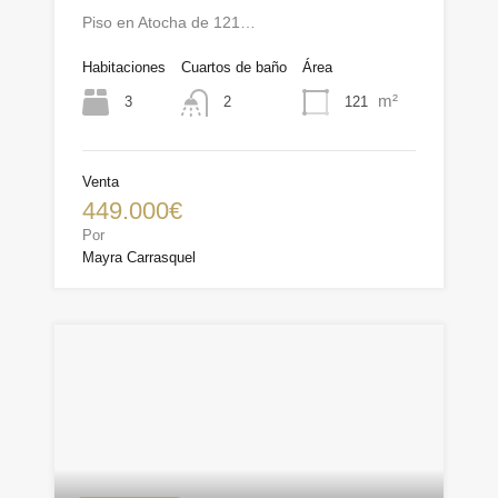
Piso en Atocha de 121…
Habitaciones
Cuartos de baño
Área
m²
3
121
2
Venta
449.000€
Por
Mayra Carrasquel