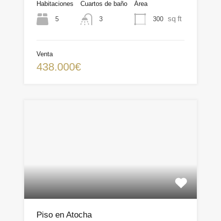
Habitaciones
Cuartos de baño
Área
sq ft
5
300
3
Venta
438.000€
Piso en Atocha