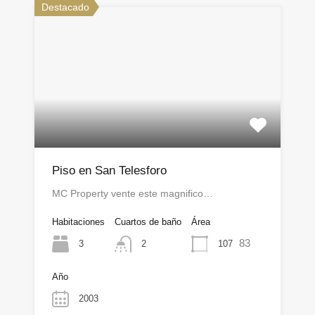
Destacado
Piso en San Telesforo
MC Property vente este magnifico…
Habitaciones
Cuartos de baño
Área
83
3
107
2
Año
2003