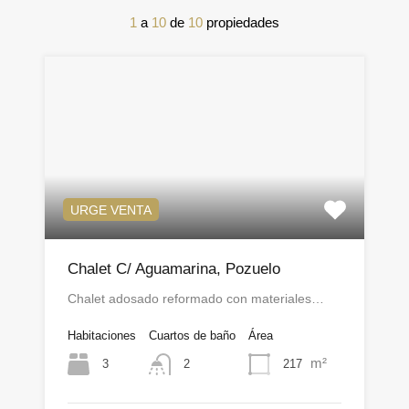
1
a
10
de
10
propiedades
URGE VENTA
Chalet C/ Aguamarina, Pozuelo
Chalet adosado reformado con materiales…
Habitaciones
Cuartos de baño
Área
m²
3
217
2