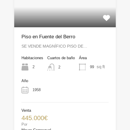
Piso en Fuente del Berro
SE VENDE MAGNÍFICO PISO DE…
Habitaciones
Cuartos de baño
Área
sq ft
2
99
2
Año
1958
Venta
445.000€
Por