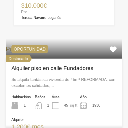
310.000€
Por
Teresa Navarro Leganés
Propiedades
OPORTUNIDAD
Destacado
Alquiler piso en calle Fundadores
Se alquila fantástica vivienda de 45m² REFORMADA, con
excelentes calidades,…
Habitacións
Baños
Área
Año
1
45
sq ft
1930
1
Alquiler
1.200€ mes