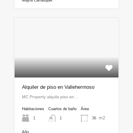
Mayra Carrasquel
Alquiler de piso en Vallehermoso
MC Property alquila piso en…
Habitaciones
Cuartos de baño
Área
m2
1
36
1
Año