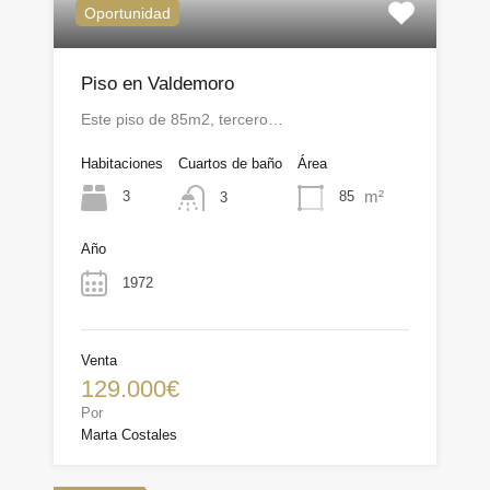
Oportunidad
Piso en Valdemoro
Este piso de 85m2, tercero…
Habitaciones
Cuartos de baño
Área
m²
3
85
3
Año
1972
Venta
129.000€
Por
Marta Costales