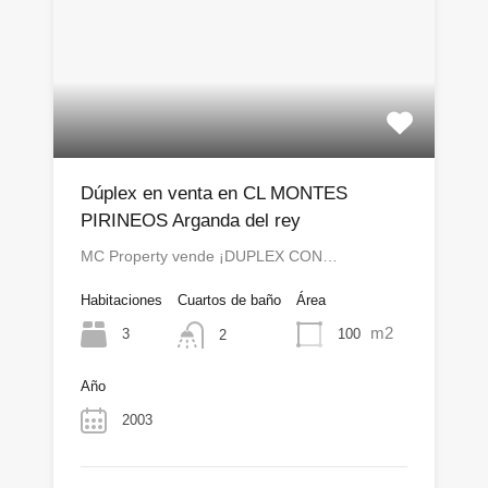
Dúplex en venta en CL MONTES
PIRINEOS Arganda del rey
MC Property vende ¡DUPLEX CON…
Habitaciones
Cuartos de baño
Área
m2
3
100
2
Año
2003