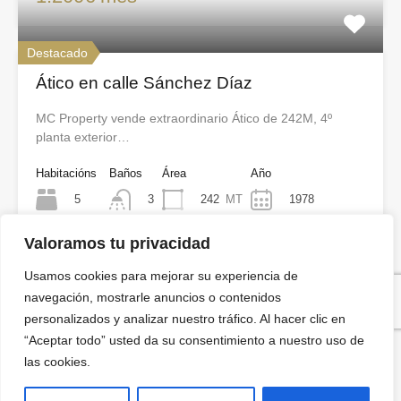
Destacado
Ático en calle Sánchez Díaz
MC Property vende extraordinario Ático de 242M, 4º
planta exterior…
Habitacións
Baños
Área
Año
5
242
MT
1978
3
Valoramos tu privacidad
Venta
705.000€
Usamos cookies para mejorar su experiencia de
navegación, mostrarle anuncios o contenidos
personalizados y analizar nuestro tráfico. Al hacer clic en
Encuentra tu inmueble
“Aceptar todo” usted da su consentimiento a nuestro uso de
las cookies.
La búsqueda avanzada ya está habilitada en el encabezado.