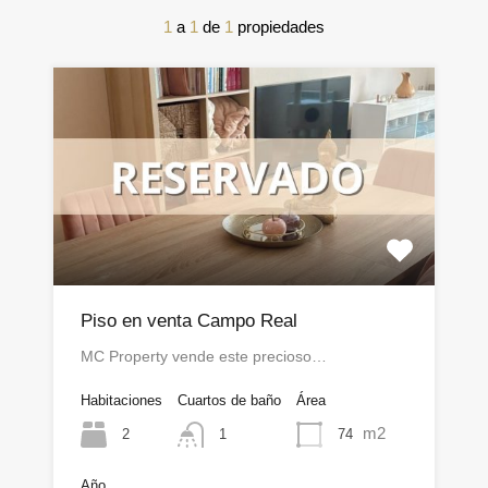
1
a
1
de
1
propiedades
Piso en venta Campo Real
MC Property vende este precioso…
Habitaciones
Cuartos de baño
Área
m2
2
74
1
Año