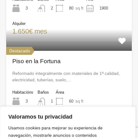
3
80
sq ft
1900
2
Alquiler
1.650€ mes
Destacado
Piso en la Fortuna
Reformado integralmente con materiales de 1ª calidad,
electricidad, tuberías, suelo,…
Habitacións
Baños
Área
3
60
sq ft
1
Valoramos tu privacidad
Venta
130.000€
Usamos cookies para mejorar su experiencia de
navegación, mostrarle anuncios o contenidos