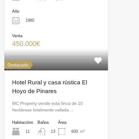
Año
1980
Venta
450.000€
Destacado
Hotel Rural y casa rústica El
Hoyo de Pinares
MC Property vende esta finca de 10
hectáreas totalmente vallada…
Habitacións
Baños
Área
11
600
m²
13