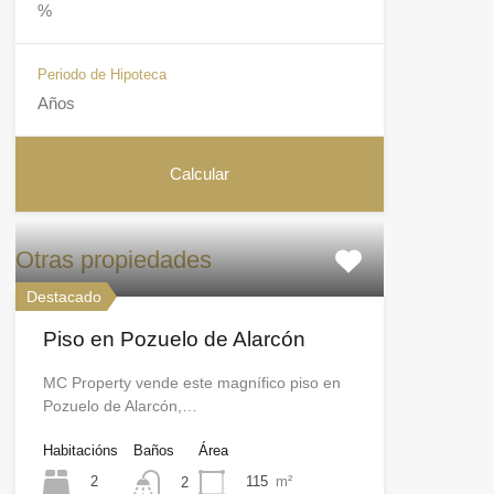
Periodo de Hipoteca
Otras propiedades
Destacado
Piso en Pozuelo de Alarcón
MC Property vende este magnífico piso en
Pozuelo de Alarcón,…
Habitacións
Baños
Área
2
115
m²
2