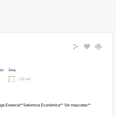
ión
Área
126
m²
ga Estancia**Solvencia Económica** Sin mascotas**