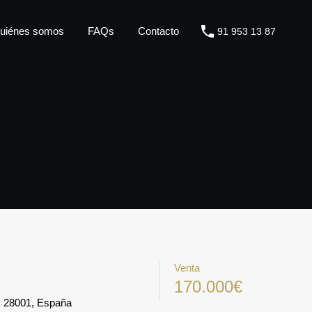
Blog
Servicios
Quiénes somos
FAQs
Contacto
uiénes somos
FAQs
Contacto
91 953 13 87
Venta
170.000€
d, 28001, España