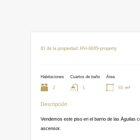
ID de la propiedad:
RH-6699-property
Habitaciones
Cuartos de baño
Área
2
1
65
m²
Descripción
Vendemos este piso en el barrio de las Águilas c
ascensor.