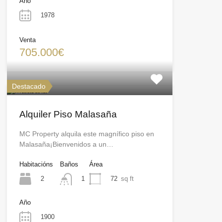
Año
1978
Venta
705.000€
Destacado
Alquiler Piso Malasaña
MC Property alquila este magnífico piso en
Malasaña¡Bienvenidos a un…
Habitacións
Baños
Área
2
72
sq ft
1
Año
1900