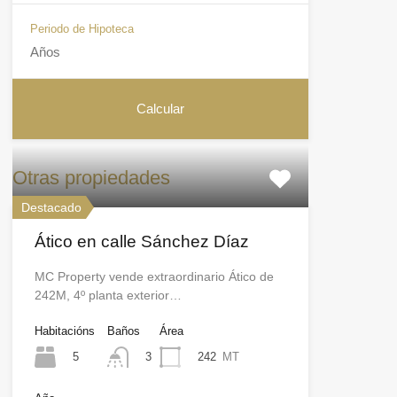
Periodo de Hipoteca
Otras propiedades
Destacado
Ático en calle Sánchez Díaz
MC Property vende extraordinario Ático de
242M, 4º planta exterior…
Habitacións
Baños
Área
5
242
MT
3