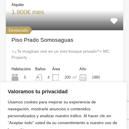
Alquiler
1.900€ mes
Destacado
Piso Prado Somosaguas
⭐¿Te imaginas vivir en un mini bosque privado?⭐ MC
Property…
Habitacións
Baños
Área
Año
5
200
m²
1980
4
Valoramos tu privacidad
Venta
630.000€
Usamos cookies para mejorar su experiencia de
navegación, mostrarle anuncios o contenidos
personalizados y analizar nuestro tráfico. Al hacer clic en
Encuentra tu inmueble
“Aceptar todo” usted da su consentimiento a nuestro uso de