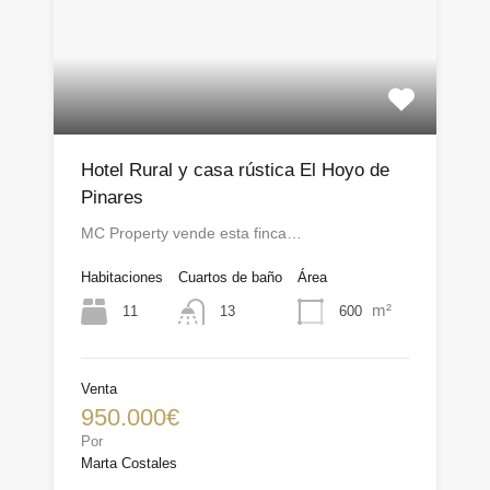
Hotel Rural y casa rústica El Hoyo de
Pinares
MC Property vende esta finca…
Habitaciones
Cuartos de baño
Área
m²
11
600
13
Venta
950.000€
Por
Marta Costales