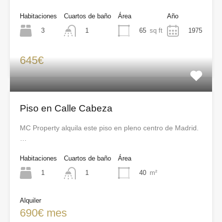
Habitaciones
Cuartos de baño
Área
Año
3
65
sq ft
1975
1
645€
Piso en Calle Cabeza
MC Property alquila este piso en pleno centro de Madrid.
…
Habitaciones
Cuartos de baño
Área
1
40
m²
1
Alquiler
690€ mes