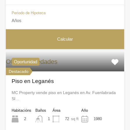
Periodo de Hipoteca
Otras propiedades
Oportunidad
Destacado
Piso en Leganés
MC Property vende piso en Leganés en Av. Fuenlabrada
SI…
Habitacións
Baños
Área
Año
2
72
sq ft
1980
1