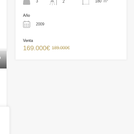
3
180
m²
2
Año
2009
Venta
169.000€
189.000€