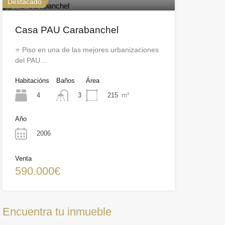
Destacado
Casa PAU Carabanchel
⭐ Piso en una de las mejores urbanizaciones
del PAU…
Habitacións
Baños
Área
4
215
m²
3
Año
2006
Venta
590.000€
Encuentra tu inmueble