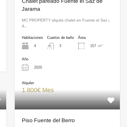
Chalet pareado Fuente el Saz de
Jarama
MC PROPERTY alquila chalet en Fuente el Saz ¡
A…
Habitaciones
Cuartos de baño
Área
4
157
m²
3
Año
2020
Alquiler
1.800€ Mes
Piso Fuente del Berro