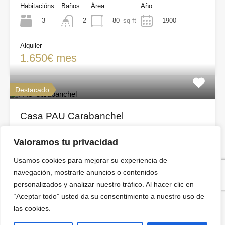
Habitacións
Baños
Área
Año
3
80
sq ft
1900
2
Alquiler
1.650€ mes
Destacado
Casa PAU Carabanchel
⭐ Piso en una de las mejores urbanizaciones del PAU…
Valoramos tu privacidad
Habitacións
Baños
Área
Año
Usamos cookies para mejorar su experiencia de
4
215
m²
2006
3
navegación, mostrarle anuncios o contenidos
personalizados y analizar nuestro tráfico. Al hacer clic en
Venta
“Aceptar todo” usted da su consentimiento a nuestro uso de
590.000€
las cookies.