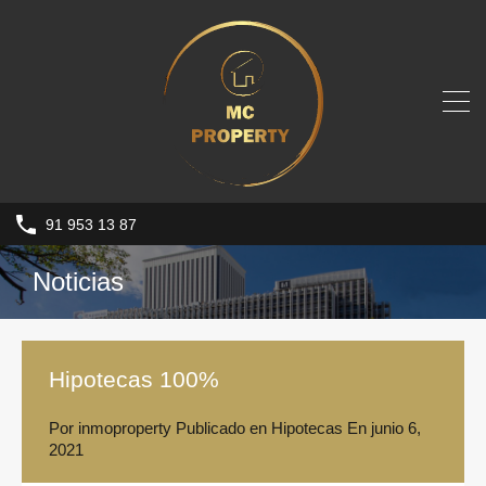
91 953 13 87
Noticias
Hipotecas 100%
Por
inmoproperty
Publicado en
Hipotecas
En
junio 6,
2021